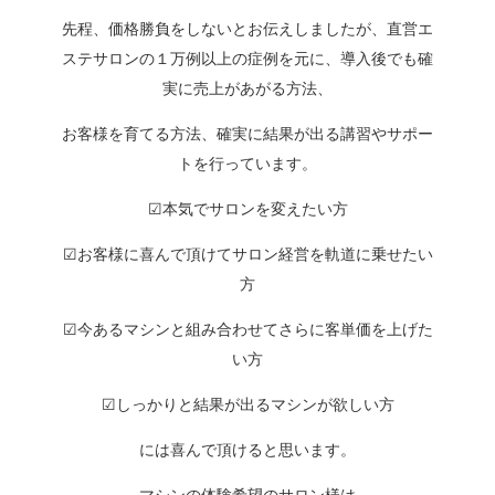
先程、価格勝負をしないとお伝えしましたが、直営エ
ステサロンの１万例以上の症例を元に、導入後でも確
実に売上があがる方法、
お客様を育てる方法、確実に結果が出る講習やサポー
トを行っています。
☑︎
本気でサロンを変えたい方
☑︎
お客様に喜んで頂けてサロン経営を軌道に乗せたい
方
☑︎
今あるマシンと組み合わせてさらに客単価を上げた
い方
☑︎
しっかりと結果が出るマシンが欲しい方
には喜んで頂けると思います。
マシンの体験希望のサロン様は