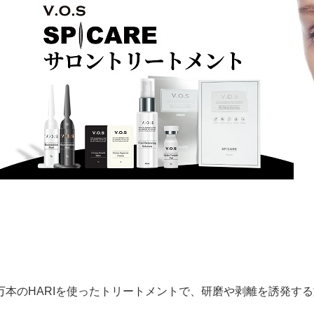
5万本のHARIを使ったトリートメントで、研磨や剥離を誘発す